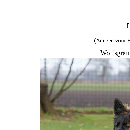
L
(Xeneen vom H
Wolfsgrau